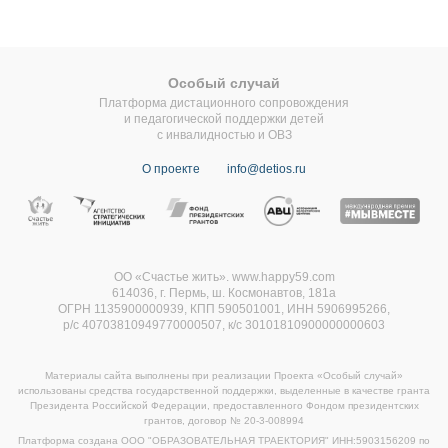
Особый случай
Платформа дистационного сопровождения
и педагогической поддержки детей
с инвалидностью и ОВЗ
О проекте
info@detios.ru
ОО «Счастье жить». www.happy59.com
614036, г. Пермь, ш. Космонавтов, 181а
ОГРН 1135900000939, КПП 590501001, ИНН 5906995266,
р/с 40703810949770000507,
к/с 30101810900000000603
Материалы сайта выполнены при реализации Проекта «Особый случай»
использованы средства государственной поддержки, выделенные в качестве гранта
Президента Российской Федерации, предоставленного Фондом президентских
грантов, договор
№ 20-3-008994
Платформа создана ООО "ОБРАЗОВАТЕЛЬНАЯ ТРАЕКТОРИЯ" ИНН:5903156209 по