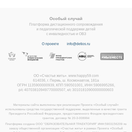
Особый случай
Платформа дистационного сопровождения
и педагогической поддержки детей
с инвалидностью и ОВЗ
О проекте
info@detios.ru
ОО «Счастье жить». www.happy59.com
614036, г. Пермь, ш. Космонавтов, 181а
ОГРН 1135900000939, КПП 590501001, ИНН 5906995266,
р/с 40703810949770000507,
к/с 30101810900000000603
Материалы сайта выполнены при реализации Проекта «Особый случай»
использованы средства государственной поддержки, выделенные в качестве гранта
Президента Российской Федерации, предоставленного Фондом президентских
грантов, договор
№ 20-3-008994
Платформа создана ООО "ОБРАЗОВАТЕЛЬНАЯ ТРАЕКТОРИЯ" ИНН:5903156209 по
заказу общественной организации «Счастье жить» в рамках Проекта «Особый