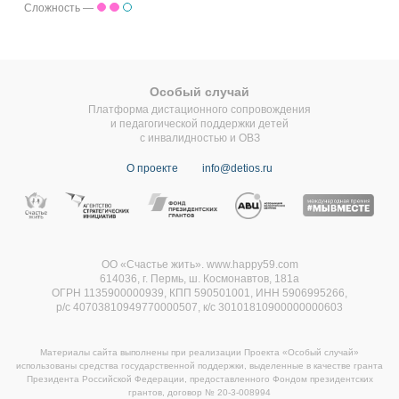
Сложность —
Особый случай
Платформа дистационного сопровождения
и педагогической поддержки детей
с инвалидностью и ОВЗ
О проекте
info@detios.ru
ОО «Счастье жить». www.happy59.com
614036, г. Пермь, ш. Космонавтов, 181а
ОГРН 1135900000939, КПП 590501001, ИНН 5906995266,
р/с 40703810949770000507,
к/с 30101810900000000603
Материалы сайта выполнены при реализации Проекта «Особый случай»
использованы средства государственной поддержки, выделенные в качестве гранта
Президента Российской Федерации, предоставленного Фондом президентских
грантов, договор
№ 20-3-008994